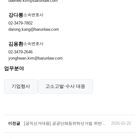
daehee.kim@barunlaw.com
강다롱
소속변호사
02-3479-7802
darong.kang@barunlaw.com
김용환
소속변호사
02-3479-2646
yonghwan.kim@barunlaw.com
업무분야
기업형사
고소고발·수사 대응
이전글
[공직선거대응] 공공단체등위탁선거법 위반
2026-02-25
(물품제공 및 기부행위) 사건에서 회장직을 유
지할 수 있는 벌금 90만 원 판결을 확정시킨
사례