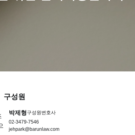
구성원
박제형
구성원변호사
조
02-3479-7546
으
jehpark@barunlaw.com