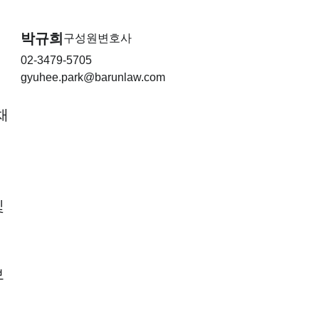
박규희
구성원변호사
02-3479-5705
gyuhee.park@barunlaw.com
채
및
법
보