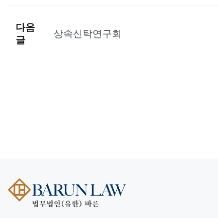
다음
상속신탁연구회
글