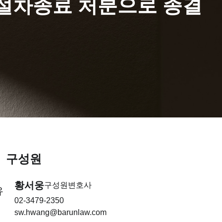
사절차종료 처분으로 종결
구성원
황서웅
구성원변호사
유
02-3479-2350
sw.hwang@barunlaw.com