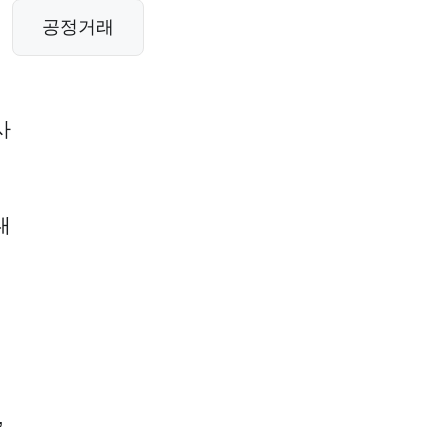
공정거래
사
내
,