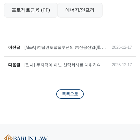
프로젝트금융 (PF)
에너지/인프라
이전글
[M&A] ㈜탑런토탈솔루션의 ㈜진웅산업(現 ㈜
2025-12-17
탑런머티리얼솔루션) 지분인수
다음글
[민사] 무자력이 아닌 신탁회사를 대위하여 9
2025-12-17
억 원의 공탁금출급청구권 확인을 받은 사례
목록으로