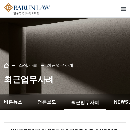
소식/자료
최근업무사례
최근업무사례
바른뉴스
언론보도
NEWS
최근업무사례