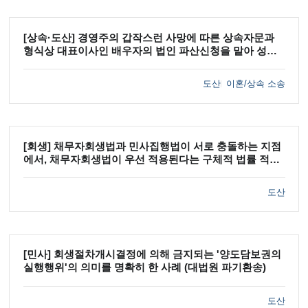
[상속·도산] 경영주의 갑작스런 사망에 따른 상속자문과
형식상 대표이사인 배우자의 법인 파산신청을 맡아 성공
적으로 마무리한 사례
도산
이혼/상속 소송
[회생] 채무자회생법과 민사집행법이 서로 충돌하는 지점
에서, 채무자회생법이 우선 적용된다는 구체적 법률 적용
을 이끌어 낸 사례
도산
[민사] 회생절차개시결정에 의해 금지되는 '양도담보권의
실행행위'의 의미를 명확히 한 사례 (대법원 파기환송)
도산