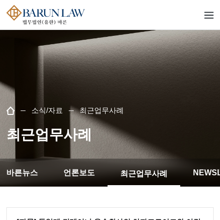
소식/자료
최근업무사례
최근업무사례
바른뉴스
언론보도
NEWS
최근업무사례