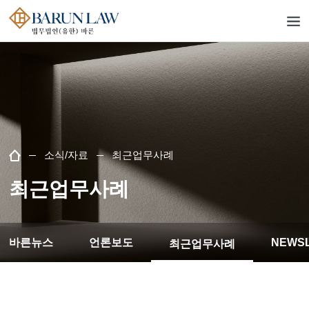
소식/자료
최근업무사례
최근업무사례
바른뉴스
언론보도
NEWS
최근업무사례