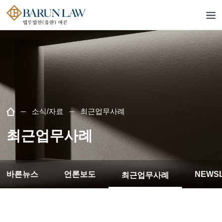
소식/자료
최근업무사례
최근업무사례
바른뉴스
언론보도
NEWS
최근업무사례