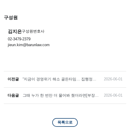
구성원
김지은
구성원변호사
02-3479-2379
jieun.kim@barunlaw.com
이전글
“지금이 경영위기 해소 골든타임… 집행정지
2026-06-01
적극 활용해야”
다음글
그때 누가 한 번만 더 물어봐 줬더라면[부장판
2026-06-01
사 출신 김태형 변호사의 '알쏭달쏭 소년심판']
목록으로