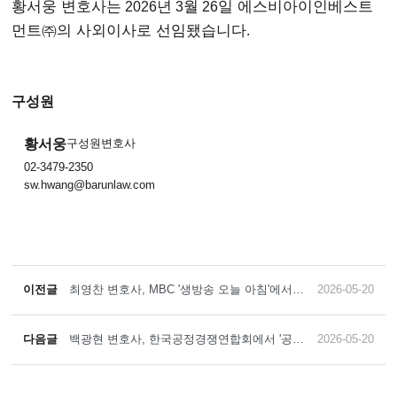
황서웅 변호사는
2026
년
3
월
26
일 에스비아이인베스트
먼트㈜의 사외이사로 선임됐습니다
.
구성원
황서웅
구성원변호사
02-3479-2350
sw.hwang@barunlaw.com
이전글
최영찬 변호사, MBC '생방송 오늘 아침'에서
2026-05-20
「교육환경 보호에 관한 법률」 관련 인터뷰
다음글
백광현 변호사, 한국공정경쟁연합회에서 '공정
2026-05-20
거래사건 조사실무' 강의