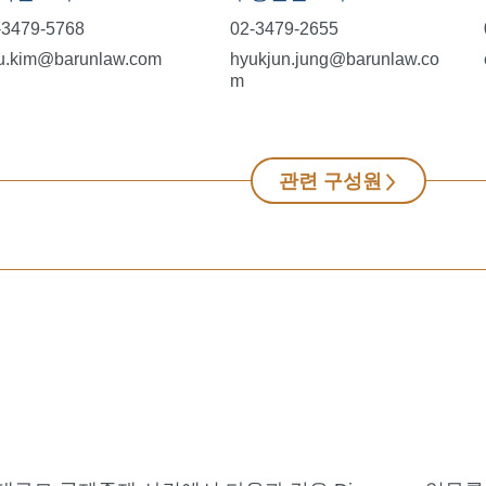
-3479-5768
02-3479-2655
eu.kim@barunlaw.com
hyukjun.jung@barunlaw.co
m
관련 구성원