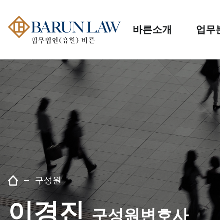
바른소개
업무
구성원
이경진
구성원변호사