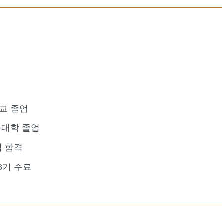
교 졸업
대학 졸업
험 합격
3기 수료