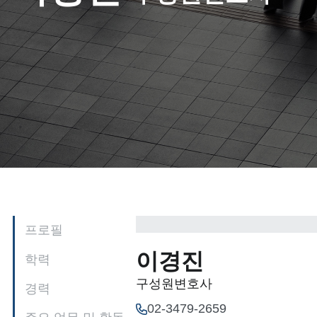
프로필
이경진
학력
구성원변호사
경력
02-3479-2659