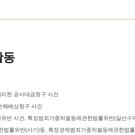
활동
대리한 공사대금청구 사건
손해배상청구 사건
위반 사건, 특정범죄가중처벌등에관한법률위반(알선수재)
법률위반(사기)등, 특정경제범죄가중처벌등에관한법률위