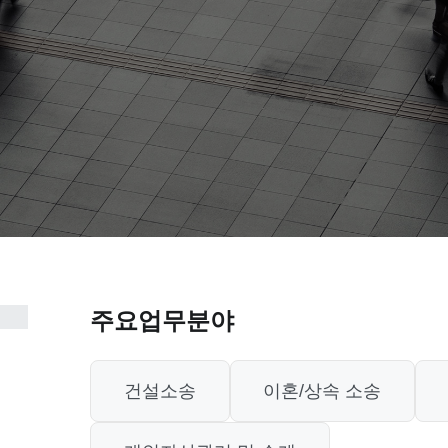
주요업무분야
건설소송
이혼/상속 소송