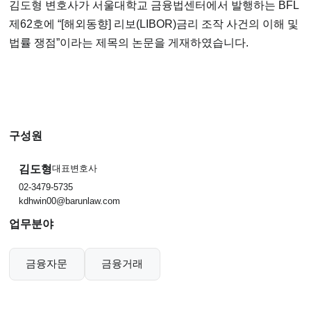
김도형 변호사가 서울대학교 금융법센터에서 발행하는
BFL
제
62
호에 “
[
해외동향
]
리보
(LIBOR)
금리 조작 사건의 이해 및
법률 쟁점”이라는 제목의 논문을 게재하였습니다
.
구성원
김도형
대표변호사
02-3479-5735
kdhwin00@barunlaw.com
업무분야
금융자문
금융거래