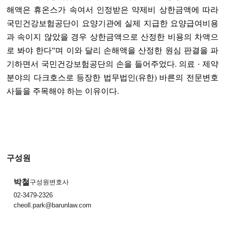
해액은 휴온스가 속여서 인정받은 약제비 상한금액에 따라
국민건강보험공단이 요양기관에 실제 지급한 요양급여비용
과 속이지 않았을 경우 상한금액으로 산정한 비용의 차액으
로 봐야 한다”며 이와 달리 손해액을 산정한 원심 판결을 파
기하면서 국민건강보험공단의 손을 들어주었다
.
의료 · 제약
분야의 다크호스로 등장한 법무법인
(
유한
)
바른의 전문변호
사들을 주목해야 하는 이유이다
.
구성원
박철
구성원변호사
02-3479-2326
cheoll.park@barunlaw.com