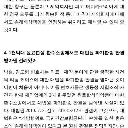
대한 청구는 물론이고 제약회사인 피고 메디카코리아에 대
한 청구 모두를 파기 환송한 점 등에 비추어 제약회사에 대해
서도 손해배상책임을 인정하는 취지라고 해석할 수 있다 할
것이다
.
4. 1
천억대 원료합성 환수소송에서도 대법원 파기환송 판결
받아낸 선례있어
박철
,
김도형 변호사는 의료 · 제약 분야에 관한 굵직한 사건
의 리딩 케이스에 대한 대법원 파기환송 판결을 받아낸 것이
이번이 처음이 아니다
.
이들 변호사들은 생동성 시험조작 사
건과 함께 제약업계의
2
대 화두였던 원료합성의약품에 대한
환수소송에서도 대법원 파기환송 판결을 받아낸 사실이 있
다
.
대법원
2010. 7. 8.
선고
2010
다
21276
판결이 그것으로
,
대
법원은 “기망행위로 국민건강보험공단에 손해를 입힌 휴온
스에 손해배상책임이 있다고 본 원심 판결은 정당하지만
,
손