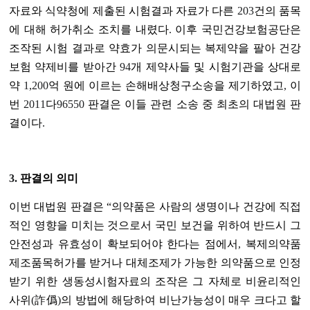
자료와 식약청에 제출된 시험결과 자료가 다른
203
건의 품목
에 대해 허가취소 조치를 내렸다
.
이후 국민건강보험공단은
조작된 시험 결과로 약효가 의문시되는 복제약을 팔아 건강
보험 약제비를 받아간
94
개 제약사들 및 시험기관을 상대로
약
1,200
억 원에 이르는 손해배상청구소송을 제기하였고
,
이
번
2011
다
96550
판결은 이들 관련 소송 중 최초의 대법원 판
결이다
.
3.
판결의 의미
이번 대법원 판결은 “의약품은 사람의 생명이나 건강에 직접
적인 영향을 미치는 것으로서 국민 보건을 위하여 반드시 그
안전성과 유효성이 확보되어야 한다는 점에서
,
복제의약품
제조품목허가를 받거나 대체조제가 가능한 의약품으로 인정
받기 위한 생동성시험자료의 조작은 그 자체로 비윤리적인
사위
(
詐僞
)
의 방법에 해당하여 비난가능성이 매우 크다고 할