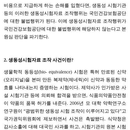
비용으로 지급하게 하는 손해를 입혔다면
,
생동성 시험기관
등의 이러한 생동성시험자료 조작행위는 국민건강보험공단
에 대한 불법행위가 된다
.
이에 생동성시험자료 조작행위가
국민건강보험공단에 대한 불법행위에 해당하지 않는다고 본
원심 판단을 파기한다
.
2.
생동성시험자료 조작 사건이란
?
생물학적 동등성
(bio- equivalence)
시험은 특허 만료된 신약
(
오리지널
)
을 본떠 만든 복제약
(
제네릭
)
이 신약과 동등한 약
효를 나타내는지 증명하는 시험이다
.
제약사가 인가받은 사
설 시험기관 등에 의뢰해 합격을 받으면
,
식품의약품안전청
이 약품의 품목 허가를 내준다
. 2006
년 모 대학 약학연구소
연구원이 “광범위한 생동성 시험 조작이 이루어지고 있다”고
국가권익위원회에 제보하면서 사건은 촉발됐다
.
식약청은
감사소홀에 대해 대국민 사과를 하고
,
시험기관의 원본 시험