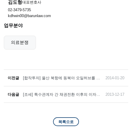
김도형
대표변호사
02-3479-5735
kdhwin00@barunlaw.com
업무분야
의료분쟁
이전글
[합작투자] 울산 북항에 동북아 오일허브를 구
2014-01-20
축하는 6,200억 원 상당 규모의 프로젝트 관련
합작투자계약 체결협상과정에서 한국석유공
사를 대리함
다음글
[조세] 특수관계자 간 채권전환 이후의 이자율
2013-12-17
이 낮다고 하더라도 구체적 결정경위에 비추
어 부당행위계산부인 및 지급이자손금불산입
한 과세예고통지는 부적법
목록으로