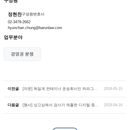
구성원
정현찬
구성원변호사
02-3479-2662
hyunchan.chung@barunlaw.com
업무분야
경영권 분쟁
이전글
[자문] 독일계 컨테이너 운송회사인 하파그로
2018-05-15
이드와 아랍계 컨테이너 운송회사인 UASC의
한국 자회사간 합병 자문
다음글
[형사] 상고심에서 검사가 제출한 디지털 증거
2018-04-16
의 증거능력을 부인하여 86억원 상당의 조세
포탈 혐의로 기소된 사건을 파기환송