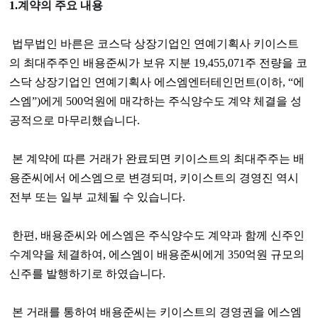
1.
계약의 주요 내용
법무법인 바른은 코스닥 상장기업인 연예기획사 키이스트
의 최대주주인 배용준씨가 보유 지분
19,455,071
주 전량을 코
스닥 상장기업인 연예기획사 에스엠엔터테인먼트
(
이하
, “
에
스엠
”)
에게
500
억원에 매각하는 주식양수도 계약 체결을 성
공적으로 마무리했습니다
.
본 계약에 따른 거래가 완료되면 키이스트의 최대주주는 배
용준씨에서 에스엠으로 변경되며
,
키이스트의 경영진 역시
전부 또는 일부 교체될 수 있습니다
.
한편
,
배용준씨와 에스엠은 주식양수도 계약과 함께 신주인
수계약을 체결하여
,
에스엠이 배용준씨에게
350
억원 규모의
신주를 발행하기로 하였습니다
.
본 거래를 통하여 배용준씨는 키이스트의 경영권을 에스엠