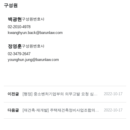
구성원
백광현
구성원변호사
02-2010-4978
kwanghyun.back@barunlaw.com
정영훈
구성원변호사
02-3479-2647
younghun.jung@barunlaw.com
이전글
[행정] 중소벤처기업부의 의무고발 요청 심의
2022-10-17
에서 고발 요청 면제(불요청)를 이끌어 낸 사례
다음글
[재건축·재개발] 주택재건축정비사업조합의
2022-10-17
시공자 선정 및 공사도급계약 해제(해지) 관련
분쟁을 해결한 사례