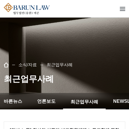
소식/자료
최근업무사례
최근업무사례
바른뉴스
언론보도
NEWS
최근업무사례