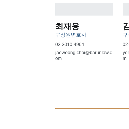
최재웅
구성원변호사
구
02-2010-4964
02
jaewoong.choi@barunlaw.c
yo
om
m