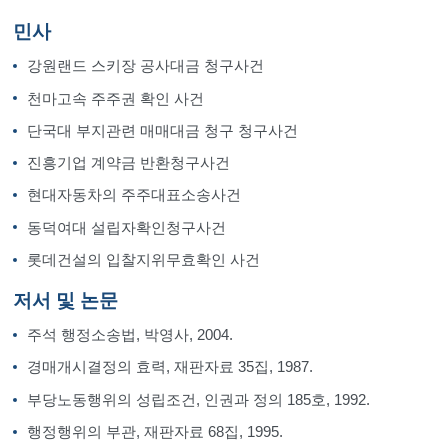
민사
강원랜드 스키장 공사대금 청구사건
천마고속 주주권 확인 사건
단국대 부지관련 매매대금 청구 청구사건
진흥기업 계약금 반환청구사건
현대자동차의 주주대표소송사건
동덕여대 설립자확인청구사건
롯데건설의 입찰지위무효확인 사건
저서 및 논문
주석 행정소송법, 박영사, 2004.
경매개시결정의 효력, 재판자료 35집, 1987.
부당노동행위의 성립조건, 인권과 정의 185호, 1992.
행정행위의 부관, 재판자료 68집, 1995.