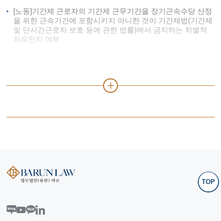
[노동]기간제 근로자의 기간제 근무기간을 장기근속수당 산정
을 위한 근속기간에 포함시키지 아니한 것이 기간제법(기간제
및 단시간근로자 보호 등에 관한 법률)에서 금지하는 차별적
처우인지 여부
[민사] 동덕여대 설립자 변경 판결을 2심에서 뒤집고 전부 승소
후 대법원 승소 확정판결까지 선고받은 사례
[민사] 제1심 판결을 뒤집고, 수도권 도시철도 운영기관 사이에
약 1,000억 원 상당의 연락운임 정산을 이끌어 낸 사례
[형사, 행정사건] 선박왕 조세포탈 형사사건 대부분 무죄확정
및 조세부과처분취소 행정사건 파기환송
[건설재건축] 보험회사를 상대로 120억 원이 넘는 추가공사비
를 건설보험금으로 청구한 사건에서 보험회사를 대리하여 청
구를 전부 기각한 사안
[지식재산] 서울지하철 자동안내방송 저작권 소송
[건설·부동산] 대형건설사가 보험회사를 상대로 180억 원이 넘
TOP
는 추가공사비를 건설보험금으로 청구한 사건에서 보험회사
를 소송대리하여 99%의 청구를 전부 기각한 사례
[행정] 다수의 공적 서류에 민간업자가 수허가권자로 기재되어