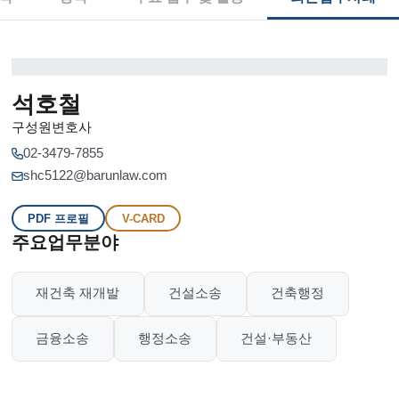
석호철
구성원변호사
02-3479-7855
shc5122@barunlaw.com
PDF 프로필
V-CARD
주요업무분야
재건축 재개발
건설소송
건축행정
금융소송
행정소송
건설·부동산