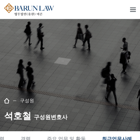
구성원
석호철
구성원변호사
력
경력
주요 업무 및 활동
최근업무사례