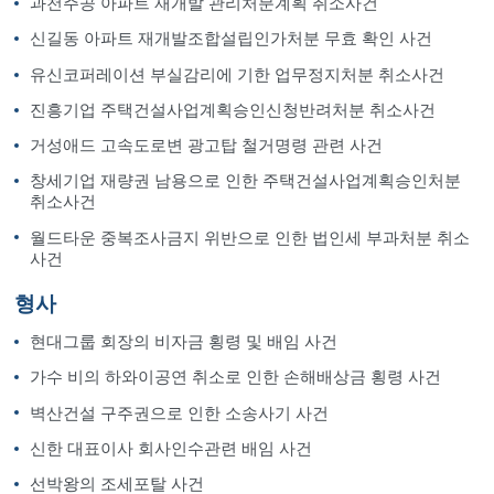
과천주공 아파트 재개발 관리처분계획 취소사건
신길동 아파트 재개발조합설립인가처분 무효 확인 사건
유신코퍼레이션 부실감리에 기한 업무정지처분 취소사건
진흥기업 주택건설사업계획승인신청반려처분 취소사건
거성애드 고속도로변 광고탑 철거명령 관련 사건
창세기업 재량권 남용으로 인한 주택건설사업계획승인처분
취소사건
월드타운 중복조사금지 위반으로 인한 법인세 부과처분 취소
사건
형사
현대그룹 회장의 비자금 횡령 및 배임 사건
가수 비의 하와이공연 취소로 인한 손해배상금 횡령 사건
벽산건설 구주권으로 인한 소송사기 사건
신한 대표이사 회사인수관련 배임 사건
선박왕의 조세포탈 사건