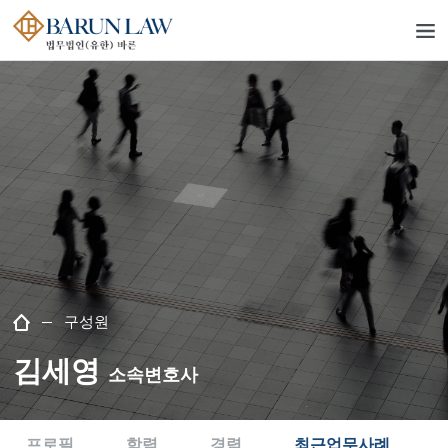
구성원
김세영
소속변호사
프로필
학력
경력
최근업무사례