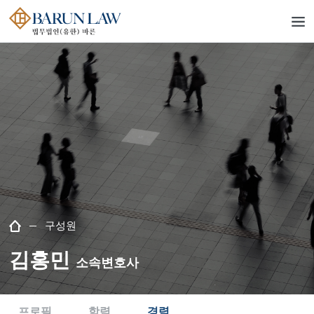
구성원
김홍민
소속변호사
프로필
학력
경력