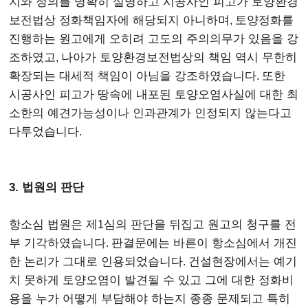
지와 정의를 명확히 설명하고 시공사인 피고가 토양환경
보전법상 정화책임자에 해당되지 아니하며
,
토양정화를
진행하는 원고에게 오히려 고도의 주의의무가 있음을 강
조하였고
,
나아가 토양환경보전법상의 책임 역시 무한히
확장되는 대세적 책임이 아님을 강조하였습니다
.
또한
시공사인 피고가 땅속에 내포된 토양오염사실에 대한 최
소한의 예견가능성이나 인과관계가 인정되지 않는다고
다투었습니다
.
3. 법원의 판단
항소심 법원은 제
1
심의 판단을 뒤집고 원고의 청구를 전
부 기각하였습니다
.
판결문에는 바른이 항소심에서 개진
한 논리가 그대로 인용되었습니다
.
건설현장에서는 예기
치 못하게 토양오염이 발견될 수 있고 그에 대한 정화비
용을 누가 어떻게 부담해야 하는지 종종 문제되고 특히