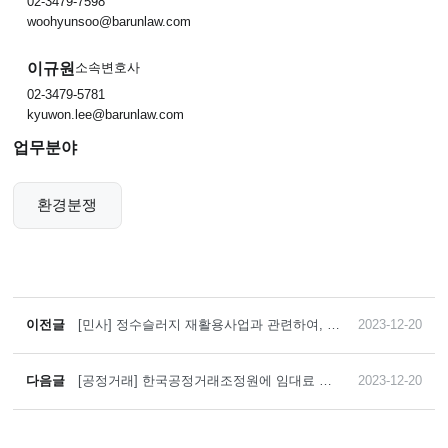
02-3479-7598
woohyunsoo@barunlaw.com
이규원
소속변호사
02-3479-5781
kyuwon.lee@barunlaw.com
업무분야
환경분쟁
이전글
[민사] 정수슬러지 재활용사업과 관련하여, 서
2023-12-20
울시를 상대로 제기된 130억 원 상당 손해배상
청구 소송에서 전부 승소한 사례
다음글
[공정거래] 한국공정거래조정원에 임대료 조
2023-12-20
정을 신청해 임대료를 2배 이상 증액하는 취지
의 조정 및 임대차 변경계약을 도출한 사례