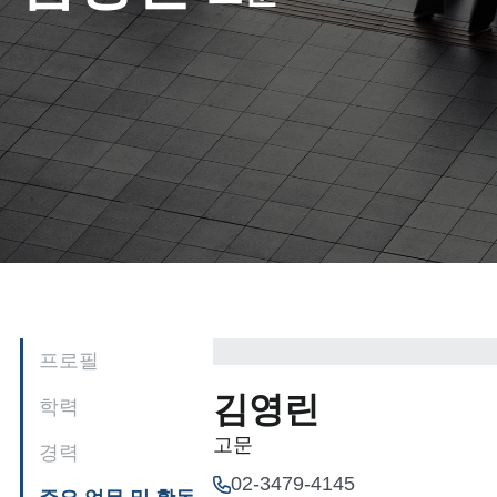
프로필
김영린
학력
고문
경력
02-3479-4145