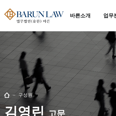
바른소개
업무
구성원
김영린
고문