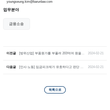
youngseung.kim@barunlaw.com
업무분야
금융소송
이전글
[방위산업] 부품원가를 부풀려 203억여 원을
2024-02-21
편취하고 그 중 35억여 원을 횡령한 혐의로 기
소된 피고인에게 집행유예 선고를 이끌어낸
사례
다음글
[인사·노동] 임금피크제가 유효하다고 판단 받
2024-02-21
은 사례
목록으로