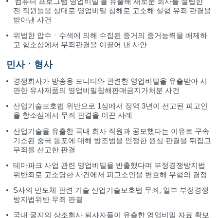
'컴퓨터 프로그램 영업비밀'을 유출해 새로운 회사를 설립한
전 직원들을 상대로 영업비밀 침해로 고소해 실형 유죄 판결을
받아낸 사건
위법한 압수ㆍ수색에 의해 수집된 증거의 증거능력을 배제하
고 항소심에서 무죄판결을 이끌어 낸 사안
민사ㆍ형사
경쟁회사가 방송용 모니터와 관련한 영업비밀을 유출받아 시
판한 유사제품의 영업비밀침해판매금지가처분 사건
산업기술보호법 위반으로 1심에서 징역 3년이 선고된 피고인
을 항소심에서 무죄 판결을 이끈 사례
산업기술을 유출한 국내 회사 직원과 공모했다는 이유로 구속
기소된 중국 동포에 대해 방조범을 인정한 원심 판결을 뒤집고
무죄를 선고한 판결
테마파크 사업 관련 영업비밀을 반출했다며 부정경쟁방지법
위반죄로 고소당한 사건에서 피고소인을 변호해 무혐의 결정
S사의 반도체 관련 기술 산업기술보호법 무죄, 일부 부정경쟁
방지법위반 무죄 판결
국내 굴지의 상조회사 퇴사자들이 유출한 영업비밀 자료 확보