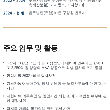
2022 ~ 2024
수원가정법원 부장판사[가사합의, 비송합의(상
속재산분할), 가사항소, 가사항고)]
2024 ~ 현 재
법무법인(유한) 바른 구성원 변호사
주요 업무 및 활동
K상사, H합섬, K모직 등 회생법인에 대하여 인수대금 합계 1
조 3,250억 원 상당의 M&A 성공으로 회생 절차의 조기 종결
안성시장 제3자 뇌물 형사사건
쌍용자동차 옥쇄파업 당시 위원장 등 노조간부들에 대한 형사
사건
대형마트 의무휴업 및 영업시간 제한 조례의 적법성 여부에 관
한 행정사건
금지금 거래와 폭탄업체 관련 조세 사건