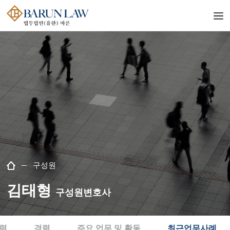
구성원
김태형
구성원변호사
력
경력
주요 업무 및 활동
최근업무사례