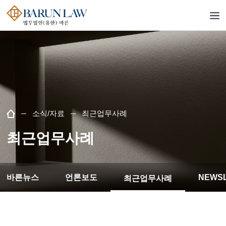
소식/자료
최근업무사례
최근업무사례
바른뉴스
언론보도
NEWS
최근업무사례